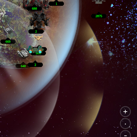
+
.
-