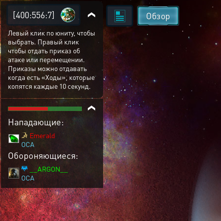
[400:556:7]
Обзор
Левый клик по юниту, чтобы
выбрать. Правый клик
чтобы отдать приказ об
атаке или перемещении.
Приказы можно отдавать
когда есть «Ходы», которые
копятся каждые 10 секунд.
Нападающие:
Emerald
OCA
Обороняющиеся:
__ARGON__
OCA