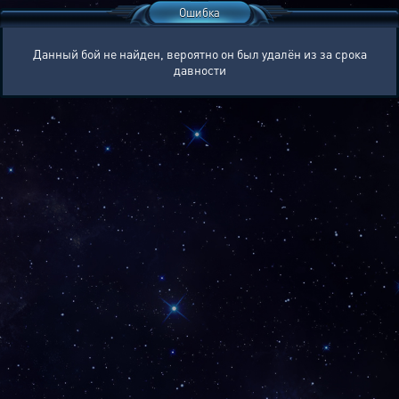
Ошибка
Данный бой не найден, вероятно он был удалён из за срока
давности