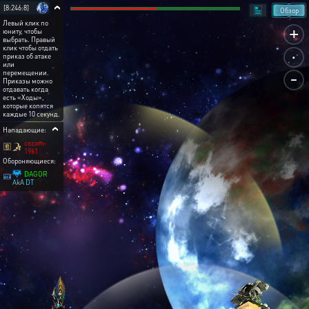
[8:246:8]
Обзор
Левый клик по
+
юниту, чтобы
выбрать. Правый
.
клик чтобы отдать
приказ об атаке
или
-
перемещении.
Приказы можно
отдавать когда
есть «Ходы»,
которые копятся
каждые 10 секунд.
Нападающие:
cezam-
1961
Обороняющиеся:
DAGOR
AkA DT