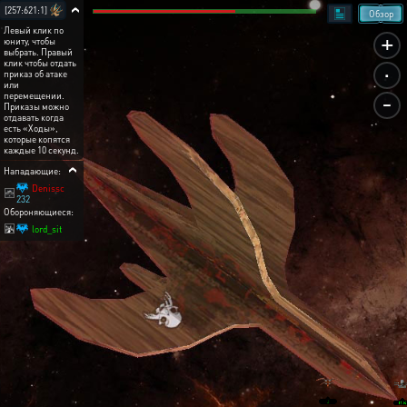
[257:621:1]
Обзор
Левый клик по
+
юниту, чтобы
выбрать. Правый
.
клик чтобы отдать
приказ об атаке
или
-
перемещении.
Приказы можно
отдавать когда
есть «Ходы»,
которые копятся
каждые 10 секунд.
Нападающие:
Denissc
232
Обороняющиеся:
lord_sit