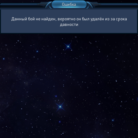
Ошибка
Данный бой не найден, вероятно он был удалён из за срока
давности