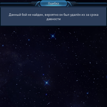
Ошибка
Данный бой не найден, вероятно он был удалён из за срока
давности