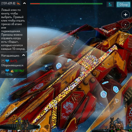
[159:409:8]
Обзор
Левый клик по
+
юниту, чтобы
выбрать. Правый
.
клик чтобы отдать
приказ об атаке
или
-
перемещении.
Приказы можно
отдавать когда
есть «Ходы»,
которые копятся
каждые 10 секунд.
Нападающие:
Art75
Обороняющиеся:
🏕️1811961
ТЕНЬ