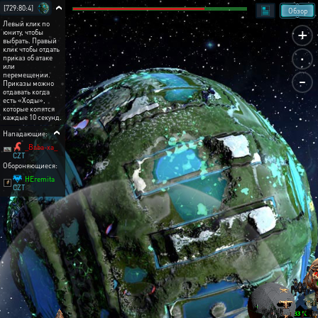
[729:80:4]
Обзор
Левый клик по
+
юниту, чтобы
выбрать. Правый
.
клик чтобы отдать
приказ об атаке
или
-
перемещении.
Приказы можно
отдавать когда
есть «Ходы»,
которые копятся
каждые 10 секунд.
Нападающие:
_Baba-xa_
CZT
Обороняющиеся:
HEremita
CZT