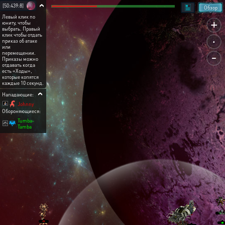
[50:439:8]
Обзор
Левый клик по
+
юниту, чтобы
выбрать. Правый
.
клик чтобы отдать
приказ об атаке
или
-
перемещении.
Приказы можно
отдавать когда
есть «Ходы»,
которые копятся
каждые 10 секунд.
Нападающие:
Johnny
Обороняющиеся:
Tumba-
Tamba