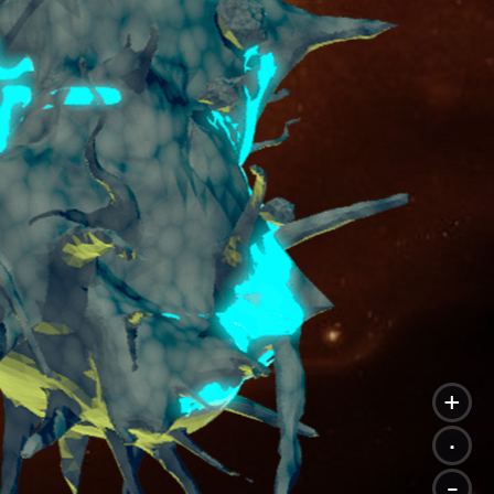
+
.
-