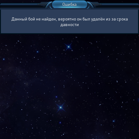
Ошибка
Данный бой не найден, вероятно он был удалён из за срока
давности