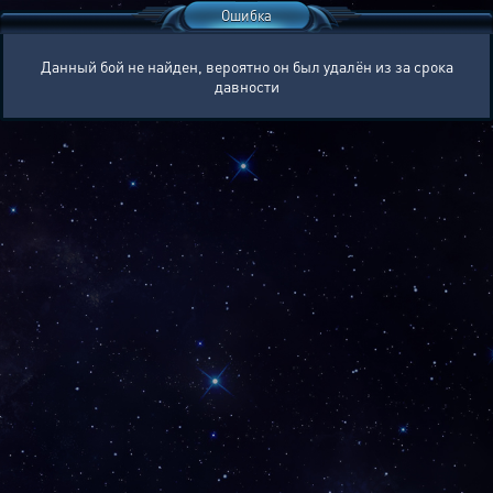
Ошибка
Данный бой не найден, вероятно он был удалён из за срока
давности