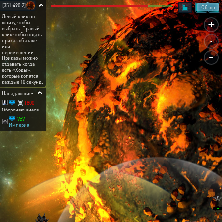
[351:490:2]
Обзор
Левый клик по
+
юниту, чтобы
выбрать. Правый
.
клик чтобы отдать
приказ об атаке
или
-
перемещении.
Приказы можно
отдавать когда
есть «Ходы»,
которые копятся
каждые 10 секунд.
Нападающие:
☠ T800
Обороняющиеся:
VzV
Империя