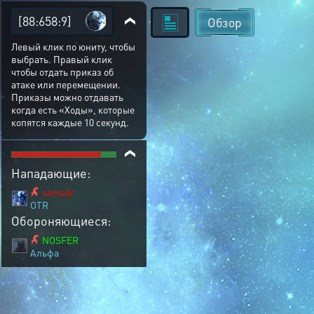
[88:658:9]
Обзор
Левый клик по юниту, чтобы
выбрать. Правый клик
чтобы отдать приказ об
атаке или перемещении.
Приказы можно отдавать
когда есть «Ходы», которые
копятся каждые 10 секунд.
Нападающие:
sema4r
OTR
Обороняющиеся:
NOSFER
Альфа