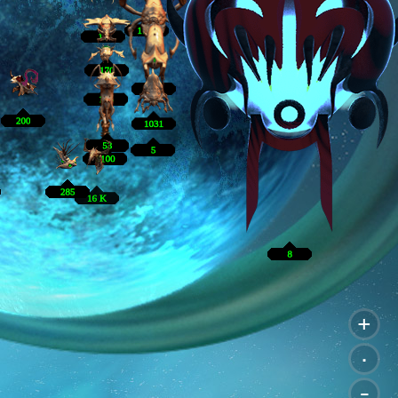
+
.
-