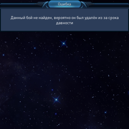
Ошибка
Данный бой не найден, вероятно он был удалён из за срока
давности