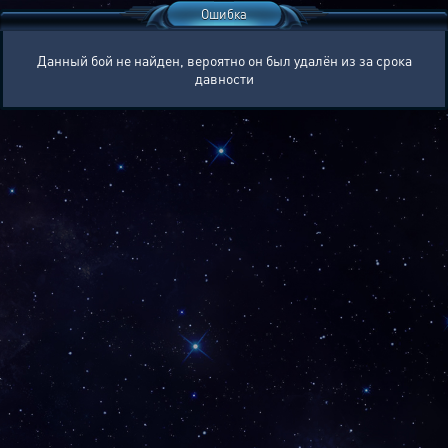
Ошибка
Данный бой не найден, вероятно он был удалён из за срока
давности