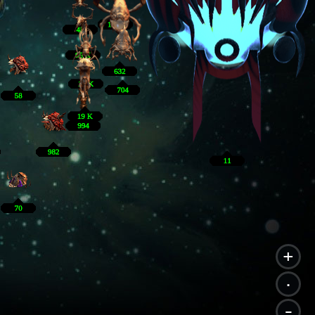
+
.
-