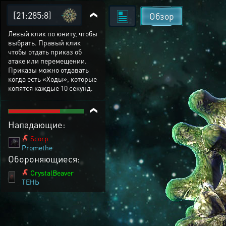
[21:285:8]
Обзор
Левый клик по юниту, чтобы
выбрать. Правый клик
чтобы отдать приказ об
атаке или перемещении.
Приказы можно отдавать
когда есть «Ходы», которые
копятся каждые 10 секунд.
Нападающие:
Scorp
Promethe
Обороняющиеся:
CrystalBeaver
ТЕНЬ