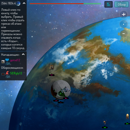
[564:1824:4]
Обзор
Левый клик по
+
юниту, чтобы
выбрать. Правый
.
клик чтобы отдать
приказ об атаке
или
-
перемещении.
Приказы можно
отдавать когда
есть «Ходы»,
которые копятся
каждые 10 секунд.
Нападающие:
gorod12
-SV-
Обороняющиеся:
SERgIy12
-SV-