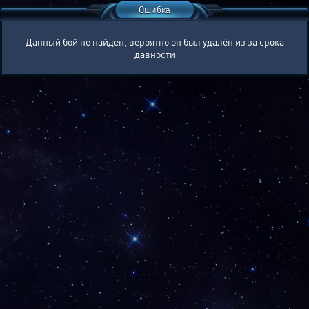
Ошибка
Данный бой не найден, вероятно он был удалён из за срока
давности