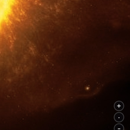
+
.
-