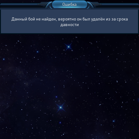
Ошибка
Данный бой не найден, вероятно он был удалён из за срока
давности