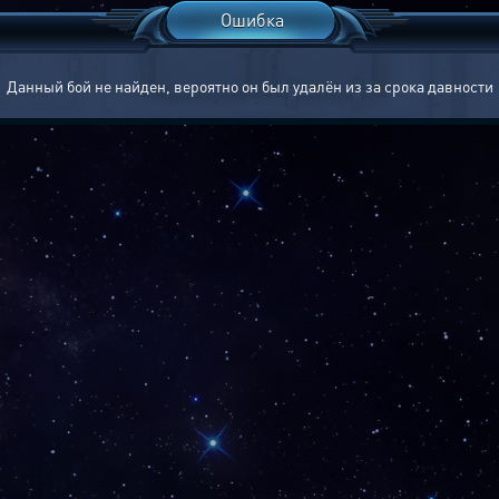
Ошибка
Данный бой не найден, вероятно он был удалён из за срока давности