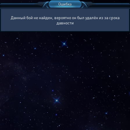
Ошибка
Данный бой не найден, вероятно он был удалён из за срока
давности