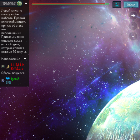
[107:540:7]
Обзор
Левый клик по
+
юниту, чтобы
выбрать. Правый
.
клик чтобы отдать
приказ об атаке
или
-
перемещении.
Приказы можно
отдавать когда
есть «Ходы»,
которые копятся
каждые 10 секунд.
Нападающие:
LLITyLLIa-
KyTyLLIa
Обороняющиеся:
Igor68
B/S