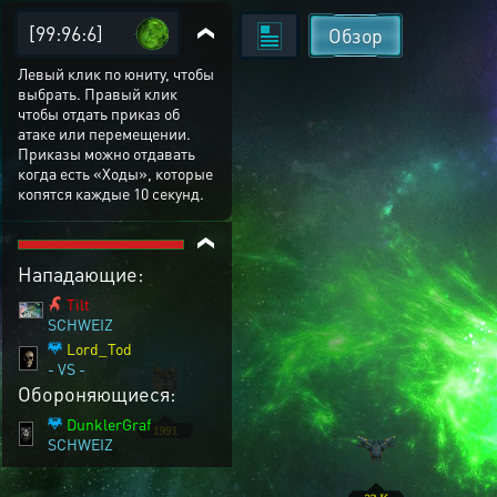
[99:96:6]
Обзор
Левый клик по юниту, чтобы
выбрать. Правый клик
чтобы отдать приказ об
атаке или перемещении.
Приказы можно отдавать
когда есть «Ходы», которые
копятся каждые 10 секунд.
Нападающие:
Tilt
SCHWEIZ
Lord_Tod
- VS -
Обороняющиеся:
DunklerGraf
SCHWEIZ