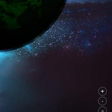
+
.
-