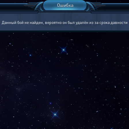
Ошибка
Данный бой не найден, вероятно он был удалён из за срока давности