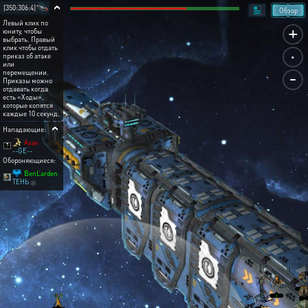
[350:306:4]
Обзор
Левый клик по
+
юниту, чтобы
выбрать. Правый
.
клик чтобы отдать
приказ об атаке
или
-
перемещении.
Приказы можно
отдавать когда
есть «Ходы»,
которые копятся
каждые 10 секунд.
Нападающие:
Asav
--GE--
Обороняющиеся:
BenLarden
ТЕНЬ