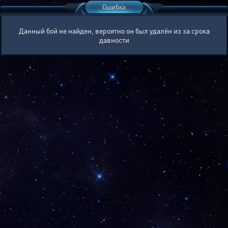
Ошибка
Данный бой не найден, вероятно он был удалён из за срока
давности