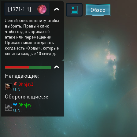
[1371:1:1]
Обзор
Левый клик по юниту, чтобы
выбрать. Правый клик
чтобы отдать приказ об
атаке или перемещении.
Приказы можно отдавать
когда есть «Ходы», которые
копятся каждые 10 секунд.
Нападающие:
OhnjayZ
U.N.
Обороняющиеся:
Ohnjay
U.N.