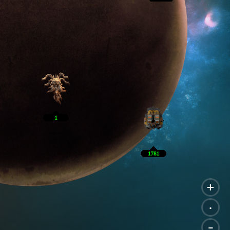
+
.
-