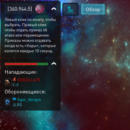
[360:944:5]
Обзор
Левый клик по юниту, чтобы
выбрать. Правый клик
чтобы отдать приказ об
атаке или перемещении.
Приказы можно отдавать
когда есть «Ходы», которые
копятся каждые 10 секунд.
Нападающие:
GODZILLA75
F-F
Обороняющиеся:
Egor_Verigin
JLRG