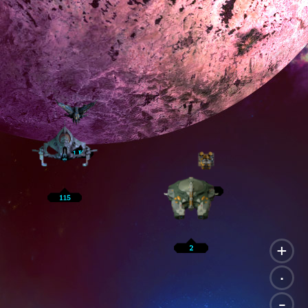
+
.
-