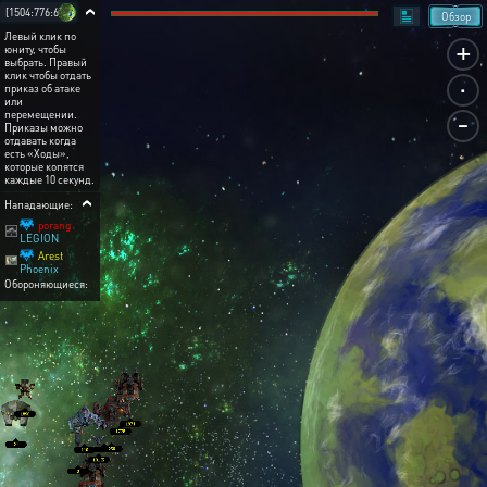
[1504:776:6]
Обзор
Левый клик по
+
юниту, чтобы
выбрать. Правый
.
клик чтобы отдать
приказ об атаке
или
-
перемещении.
Приказы можно
отдавать когда
есть «Ходы»,
которые копятся
каждые 10 секунд.
Нападающие:
porang
LEGION
Arest
Phoenix
Обороняющиеся: