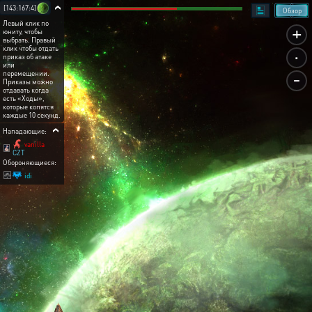
[143:167:4]
Обзор
Левый клик по
+
юниту, чтобы
выбрать. Правый
.
клик чтобы отдать
приказ об атаке
или
-
перемещении.
Приказы можно
отдавать когда
есть «Ходы»,
которые копятся
каждые 10 секунд.
Нападающие:
vanilla
CZT
Обороняющиеся:
idi