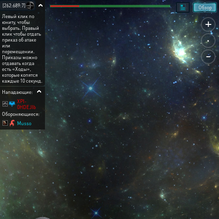
[262:689:7]
Обзор
Левый клик по
+
юниту, чтобы
выбрать. Правый
.
клик чтобы отдать
приказ об атаке
или
-
перемещении.
Приказы можно
отдавать когда
есть «Ходы»,
которые копятся
каждые 10 секунд.
Нападающие:
XPI-
0HDEJIb
Обороняющиеся:
Musso