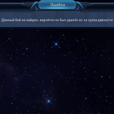
Ошибка
Данный бой не найден, вероятно он был удалён из за срока давности