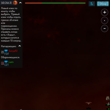
[40:246:3]
Обзор
Левый клик по
+
юниту, чтобы
выбрать. Правый
.
клик чтобы отдать
приказ об атаке
или
-
перемещении.
Приказы можно
отдавать когда
есть «Ходы»,
которые копятся
каждые 10 секунд.
Нападающие:
Sonya92
FDF
Обороняющиеся:
Lars
CZT