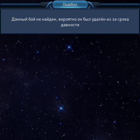
Ошибка
Данный бой не найден, вероятно он был удалён из за срока
давности