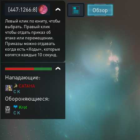
[447:1266:8]
Обзор
Левый клик по юниту, чтобы
выбрать. Правый клик
чтобы отдать приказ об
атаке или перемещении.
Приказы можно отдавать
когда есть «Ходы», которые
копятся каждые 10 секунд.
Нападающие:
CATAHA
C K
Обороняющиеся:
Krot
C K