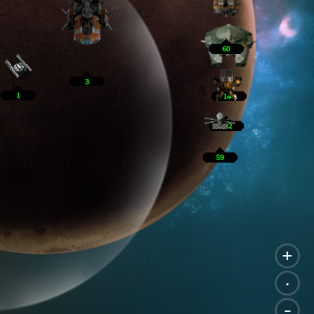
+
.
-